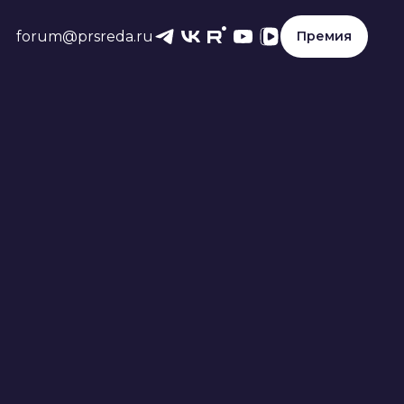
forum@prsreda.ru
Премия