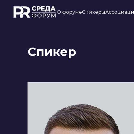
О форуме
Спикеры
Ассоциац
Спикер