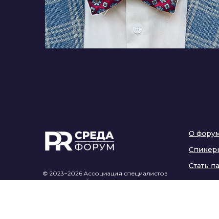
О фору
Спикер
Стать п
© 2023−2026 Ассоциация специалистов
и организаций по связям
с общественностью «PRСРЕДА»